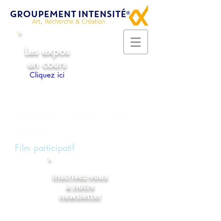
Les expos
en cours
Cliquez ici
Quelques nuits sans
dormir
Film participatif
Inscrivez-vous
à notre
newsletter