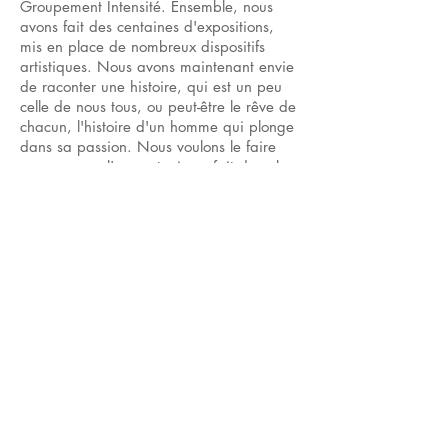
Groupement Intensité. Ensemble, nous
avons fait des centaines d'expositions,
mis en place de nombreux dispositifs
artistiques. Nous avons maintenant envie
de raconter une histoire, qui est un peu
celle de nous tous, ou peut-être le rêve de
chacun, l'histoire d'un homme qui plonge
dans sa passion. Nous voulons le faire
comme nous l'avons toujours fait dans le
Groupement Intensité, c'est à dire comme
une aventure collective.
L'histoire
Thomas a une existence bien installée. Il
travaille dans une compagnie
d'assurances, il partage sa vie avec
Laure. Ils résident tous deux dans un
agréable appartement de la banlieue sud
de Paris. Mais voilà que depuis quelques
semaines, il est victime de nombreuses
insomnies et est emporté malgré lui dans
une quête qui le dépasse. Au hasard de
ses rencontres, il découvre le bonheur de