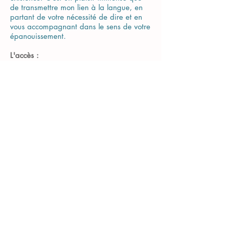
de transmettre mon lien à la langue, en
partant de votre nécessité de dire et en
vous accompagnant dans le sens de votre
épanouissement.
L'accès :
Grandchamp - 1 rue Guy Leroy - 89 350
Charny Orée de Puisaye
un petit village de la Puisaye, en direction
d’Auxerre, à 130 km de Paris.
Possibilité de venir vous chercher à la
gare de Joigny
* * *
Renseignement et inscription :
Olivier Wahl
06 60 70 09 90
wahl.olivier@gmail.com
Le matériel est fourni. Apportez une blouse de
protection ou des vêtements ne risquant rien.