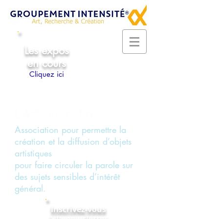
Les expos
en cours
Cliquez ici
L'Art pour dire
Association pour permettre la
création et la diffusion d’objets
artistiques
pour faire circuler la parole sur
des sujets sensibles d’intérêt
général.
Inscrivez-vous